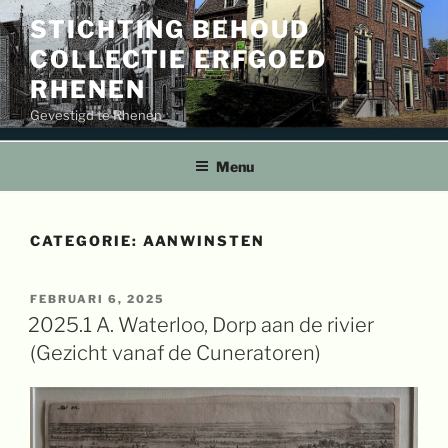
Ga
STICHTING BEHOUD
naar
COLLECTIE ERFGOED
de
inhoud
RHENEN
Gevestigd te Rhenen
Menu
CATEGORIE:
AANWINSTEN
GEPLAATST
FEBRUARI 6, 2025
OP
2025.1 A. Waterloo, Dorp aan de rivier
(Gezicht vanaf de Cuneratoren)