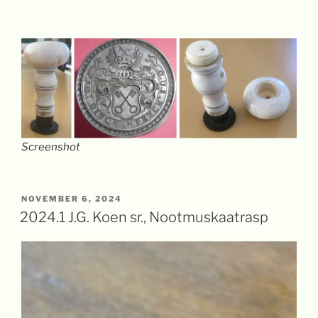
Screenshot
GEPLAATST
NOVEMBER 6, 2024
OP
2024.1 J.G. Koen sr., Nootmuskaatrasp