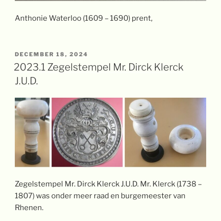
Anthonie Waterloo (1609 – 1690) prent,
GEPLAATST
DECEMBER 18, 2024
OP
2023.1 Zegelstempel Mr. Dirck Klerck
J.U.D.
Zegelstempel Mr. Dirck Klerck J.U.D. Mr. Klerck (1738 –
1807) was onder meer raad en burgemeester van
Rhenen.