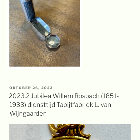
GEPLAATST
OKTOBER 26, 2023
OP
2023.2 Jubilea Willem Rosbach (1851-
1933) diensttijd Tapijtfabriek L. van
Wijngaarden