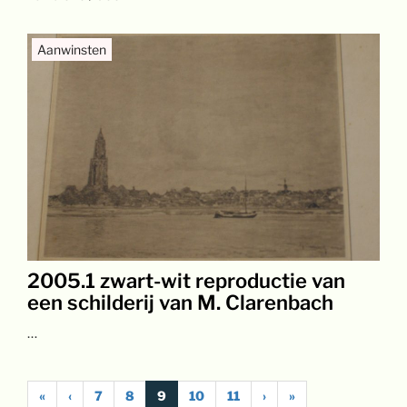
Aanwinsten
2005.1 zwart-wit reproductie van
een schilderij van M. Clarenbach
…
«
‹
7
8
9
10
11
›
»