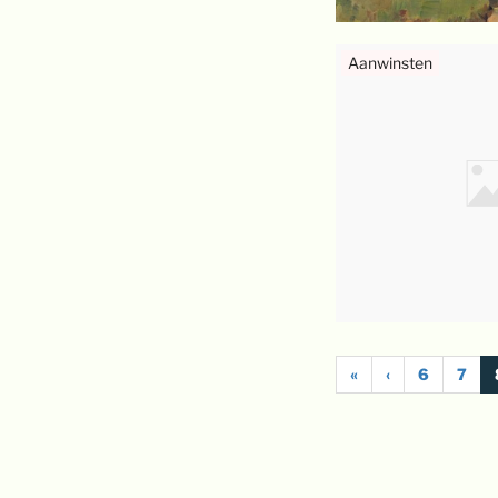
Aanwinsten
«
‹
6
7