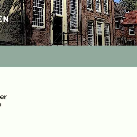
EN
er
n