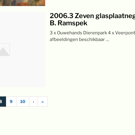
2006.3 Zeven glasplaatneg
B. Ramspek
3 x Ouwehands Dierenpark 4 x Veerpon
afbeeldingen beschikbaar …
8
9
10
›
»